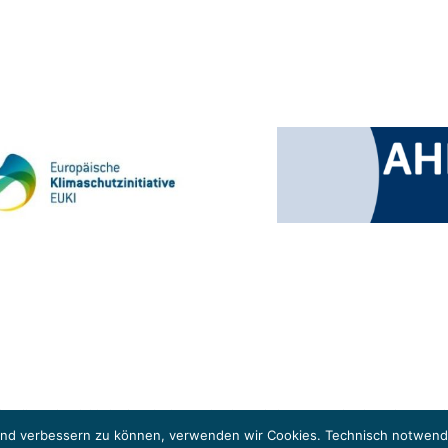
 Klimaschutzinitiative (EUKI). Die EUKI ist ein Förderinstrument des deutschen Bund
ung des grenzüberschreitenden Dialogs sowie des Wissens- und Erfahrungsaustauschs 
fend verbessern zu können, verwenden wir Cookies. Technisch notwendi