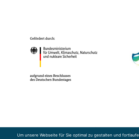
Das Projekt YOUNG ENERGY EUROPE wird gefördert durch die Europäische
Sicherheit (BMUKN). Übergeordnetes Ziel der EUKI ist eine Intensivier
Um unsere Webseite für Sie optimal zu gestalten und fortlau
Abkommens voranzutreiben.