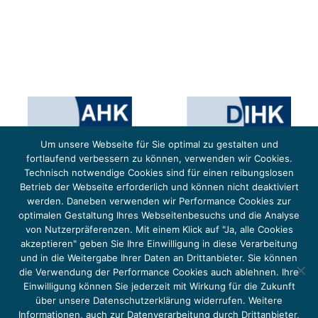
Um unsere Webseite für Sie optimal zu gestalten und
fortlaufend verbessern zu können, verwenden wir Cookies.
Technisch notwendige Cookies sind für einen reibungslosen
Betrieb der Webseite erforderlich und können nicht deaktiviert
werden. Daneben verwenden wir Performance Cookies zur
optimalen Gestaltung Ihres Webseitenbesuchs und die Analyse
von Nutzerpräferenzen. Mit einem Klick auf "Ja, alle Cookies
Das Projekt YOUNG ENERGY EUROPE wird gefördert durch die Europäische Klimaschutzinitiative (EUKI).
Die EUKI ist ein Förderinstrument des deutschen Bundesministeriums für Umwelt, Klimaschutz,
akzeptieren" geben Sie Ihre Einwilligung in diese Verarbeitung
Naturschutz und nukleare Sicherheit (BMUKN). Übergeordnetes Ziel der EUKI ist eine Intensivierung des
grenzüberschreitenden Dialogs sowie des Wissens- und Erfahrungsaustauschs in der Europäischen Union,
und in die Weitergabe Ihrer Daten an Drittanbieter. Sie können
um gemeinsam die Umsetzung des Paris Abkommens voranzutreiben.
die Verwendung der Performance Cookies auch ablehnen. Ihre
Einwilligung können Sie jederzeit mit Wirkung für die Zukunft
über unsere Datenschutzerklärung widerrufen. Weitere
Informationen, auch zur Datenverarbeitung durch Drittanbieter,