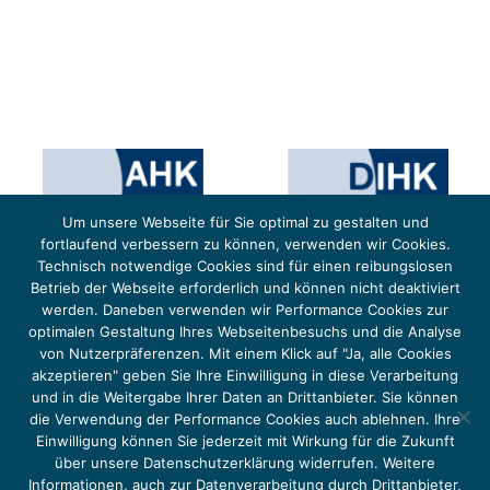
Um unsere Webseite für Sie optimal zu gestalten und
fortlaufend verbessern zu können, verwenden wir Cookies.
Technisch notwendige Cookies sind für einen reibungslosen
Betrieb der Webseite erforderlich und können nicht deaktiviert
werden. Daneben verwenden wir Performance Cookies zur
optimalen Gestaltung Ihres Webseitenbesuchs und die Analyse
von Nutzerpräferenzen. Mit einem Klick auf "Ja, alle Cookies
Das Projekt YOUNG ENERGY EUROPE wird gefördert durch die Europäische Klimaschutzinitiative (EUKI).
Die EUKI ist ein Förderinstrument des deutschen Bundesministeriums für Umwelt, Klimaschutz,
akzeptieren" geben Sie Ihre Einwilligung in diese Verarbeitung
Naturschutz und nukleare Sicherheit (BMUKN). Übergeordnetes Ziel der EUKI ist eine Intensivierung des
grenzüberschreitenden Dialogs sowie des Wissens- und Erfahrungsaustauschs in der Europäischen Union,
und in die Weitergabe Ihrer Daten an Drittanbieter. Sie können
um gemeinsam die Umsetzung des Paris Abkommens voranzutreiben.
die Verwendung der Performance Cookies auch ablehnen. Ihre
Einwilligung können Sie jederzeit mit Wirkung für die Zukunft
über unsere Datenschutzerklärung widerrufen. Weitere
Informationen, auch zur Datenverarbeitung durch Drittanbieter,