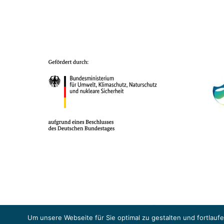
Das Projekt YOUNG ENERGY EUROPE wird gefördert durch die Europäische
Sicherheit (BMUKN). Übergeordnetes Ziel der EUKI ist eine Intensivier
Um unsere Webseite für Sie optimal zu gestalten und fortlau
Abkommens voranzutreiben.