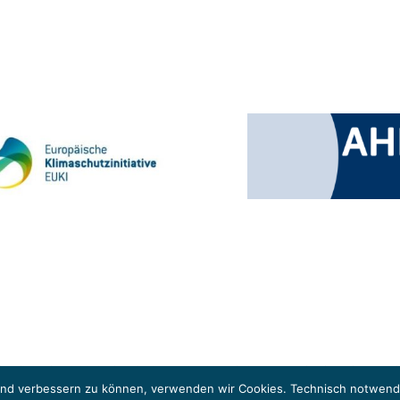
 Klimaschutzinitiative (EUKI). Die EUKI ist ein Förderinstrument des deutschen Bund
ung des grenzüberschreitenden Dialogs sowie des Wissens- und Erfahrungsaustauschs 
fend verbessern zu können, verwenden wir Cookies. Technisch notwendi