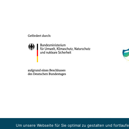
Das Projekt YOUNG ENERGY EUROPE wird gefördert durch die Europäische
Sicherheit (BMUKN). Übergeordnetes Ziel der EUKI ist eine Intensivier
Um unsere Webseite für Sie optimal zu gestalten und fortlau
Abkommens voranzutreiben.