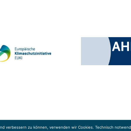
 Klimaschutzinitiative (EUKI). Die EUKI ist ein Förderinstrument des deutschen Bund
ung des grenzüberschreitenden Dialogs sowie des Wissens- und Erfahrungsaustauschs 
fend verbessern zu können, verwenden wir Cookies. Technisch notwendi