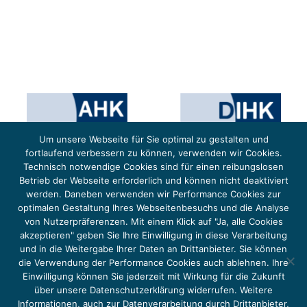
Um unsere Webseite für Sie optimal zu gestalten und
fortlaufend verbessern zu können, verwenden wir Cookies.
Technisch notwendige Cookies sind für einen reibungslosen
Betrieb der Webseite erforderlich und können nicht deaktiviert
werden. Daneben verwenden wir Performance Cookies zur
optimalen Gestaltung Ihres Webseitenbesuchs und die Analyse
von Nutzerpräferenzen. Mit einem Klick auf "Ja, alle Cookies
Das Projekt YOUNG ENERGY EUROPE wird gefördert durch die Europäische Klimaschutzinitiative (EUKI).
Die EUKI ist ein Förderinstrument des deutschen Bundesministeriums für Umwelt, Klimaschutz,
akzeptieren" geben Sie Ihre Einwilligung in diese Verarbeitung
Naturschutz und nukleare Sicherheit (BMUKN). Übergeordnetes Ziel der EUKI ist eine Intensivierung des
grenzüberschreitenden Dialogs sowie des Wissens- und Erfahrungsaustauschs in der Europäischen Union,
und in die Weitergabe Ihrer Daten an Drittanbieter. Sie können
um gemeinsam die Umsetzung des Paris Abkommens voranzutreiben.
die Verwendung der Performance Cookies auch ablehnen. Ihre
Einwilligung können Sie jederzeit mit Wirkung für die Zukunft
über unsere Datenschutzerklärung widerrufen. Weitere
Informationen, auch zur Datenverarbeitung durch Drittanbieter,