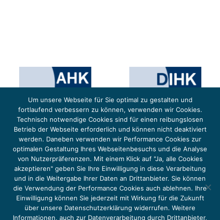
Um unsere Webseite für Sie optimal zu gestalten und
fortlaufend verbessern zu können, verwenden wir Cookies.
Technisch notwendige Cookies sind für einen reibungslosen
Betrieb der Webseite erforderlich und können nicht deaktiviert
werden. Daneben verwenden wir Performance Cookies zur
optimalen Gestaltung Ihres Webseitenbesuchs und die Analyse
von Nutzerpräferenzen. Mit einem Klick auf "Ja, alle Cookies
Das Projekt YOUNG ENERGY EUROPE wird gefördert durch die Europäische Klimaschutzinitiative (EUKI).
Die EUKI ist ein Förderinstrument des deutschen Bundesministeriums für Umwelt, Klimaschutz,
akzeptieren" geben Sie Ihre Einwilligung in diese Verarbeitung
Naturschutz und nukleare Sicherheit (BMUKN). Übergeordnetes Ziel der EUKI ist eine Intensivierung des
grenzüberschreitenden Dialogs sowie des Wissens- und Erfahrungsaustauschs in der Europäischen Union,
und in die Weitergabe Ihrer Daten an Drittanbieter. Sie können
um gemeinsam die Umsetzung des Paris Abkommens voranzutreiben.
die Verwendung der Performance Cookies auch ablehnen. Ihre
Einwilligung können Sie jederzeit mit Wirkung für die Zukunft
über unsere Datenschutzerklärung widerrufen. Weitere
Informationen, auch zur Datenverarbeitung durch Drittanbieter,