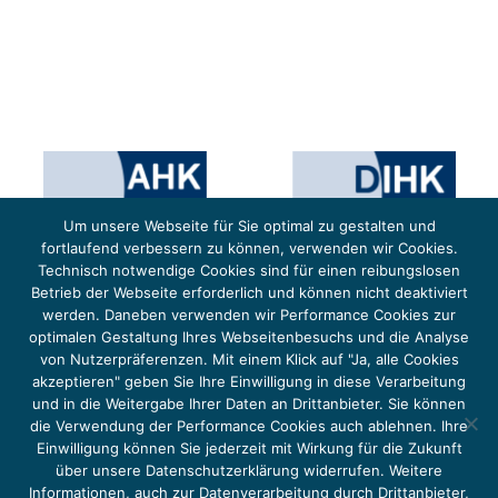
Um unsere Webseite für Sie optimal zu gestalten und
fortlaufend verbessern zu können, verwenden wir Cookies.
Technisch notwendige Cookies sind für einen reibungslosen
Betrieb der Webseite erforderlich und können nicht deaktiviert
werden. Daneben verwenden wir Performance Cookies zur
optimalen Gestaltung Ihres Webseitenbesuchs und die Analyse
von Nutzerpräferenzen. Mit einem Klick auf "Ja, alle Cookies
Das Projekt YOUNG ENERGY EUROPE wird gefördert durch die Europäische Klimaschutzinitiative (EUKI).
Die EUKI ist ein Förderinstrument des deutschen Bundesministeriums für Umwelt, Klimaschutz,
akzeptieren" geben Sie Ihre Einwilligung in diese Verarbeitung
Naturschutz und nukleare Sicherheit (BMUKN). Übergeordnetes Ziel der EUKI ist eine Intensivierung des
grenzüberschreitenden Dialogs sowie des Wissens- und Erfahrungsaustauschs in der Europäischen Union,
und in die Weitergabe Ihrer Daten an Drittanbieter. Sie können
um gemeinsam die Umsetzung des Paris Abkommens voranzutreiben.
die Verwendung der Performance Cookies auch ablehnen. Ihre
Einwilligung können Sie jederzeit mit Wirkung für die Zukunft
über unsere Datenschutzerklärung widerrufen. Weitere
Informationen, auch zur Datenverarbeitung durch Drittanbieter,