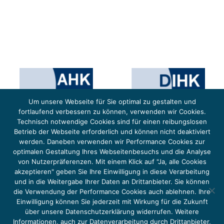
Um unsere Webseite für Sie optimal zu gestalten und
fortlaufend verbessern zu können, verwenden wir Cookies.
Technisch notwendige Cookies sind für einen reibungslosen
Betrieb der Webseite erforderlich und können nicht deaktiviert
werden. Daneben verwenden wir Performance Cookies zur
optimalen Gestaltung Ihres Webseitenbesuchs und die Analyse
von Nutzerpräferenzen. Mit einem Klick auf "Ja, alle Cookies
Das Projekt YOUNG ENERGY EUROPE wird gefördert durch die Europäische Klimaschutzinitiative (EUKI).
Die EUKI ist ein Förderinstrument des deutschen Bundesministeriums für Umwelt, Klimaschutz,
akzeptieren" geben Sie Ihre Einwilligung in diese Verarbeitung
Naturschutz und nukleare Sicherheit (BMUKN). Übergeordnetes Ziel der EUKI ist eine Intensivierung des
grenzüberschreitenden Dialogs sowie des Wissens- und Erfahrungsaustauschs in der Europäischen Union,
und in die Weitergabe Ihrer Daten an Drittanbieter. Sie können
um gemeinsam die Umsetzung des Paris Abkommens voranzutreiben.
die Verwendung der Performance Cookies auch ablehnen. Ihre
Einwilligung können Sie jederzeit mit Wirkung für die Zukunft
über unsere Datenschutzerklärung widerrufen. Weitere
Informationen, auch zur Datenverarbeitung durch Drittanbieter,