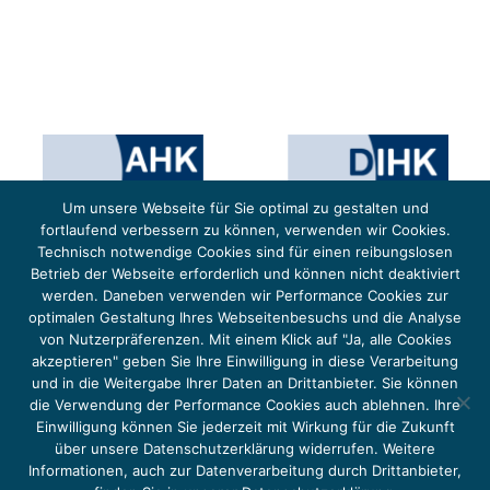
Um unsere Webseite für Sie optimal zu gestalten und
fortlaufend verbessern zu können, verwenden wir Cookies.
Technisch notwendige Cookies sind für einen reibungslosen
Betrieb der Webseite erforderlich und können nicht deaktiviert
werden. Daneben verwenden wir Performance Cookies zur
optimalen Gestaltung Ihres Webseitenbesuchs und die Analyse
von Nutzerpräferenzen. Mit einem Klick auf "Ja, alle Cookies
Das Projekt YOUNG ENERGY EUROPE wird gefördert durch die Europäische Klimaschutzinitiative (EUKI).
Die EUKI ist ein Förderinstrument des deutschen Bundesministeriums für Umwelt, Klimaschutz,
akzeptieren" geben Sie Ihre Einwilligung in diese Verarbeitung
Naturschutz und nukleare Sicherheit (BMUKN). Übergeordnetes Ziel der EUKI ist eine Intensivierung des
grenzüberschreitenden Dialogs sowie des Wissens- und Erfahrungsaustauschs in der Europäischen Union,
und in die Weitergabe Ihrer Daten an Drittanbieter. Sie können
um gemeinsam die Umsetzung des Paris Abkommens voranzutreiben.
die Verwendung der Performance Cookies auch ablehnen. Ihre
Einwilligung können Sie jederzeit mit Wirkung für die Zukunft
über unsere Datenschutzerklärung widerrufen. Weitere
Informationen, auch zur Datenverarbeitung durch Drittanbieter,