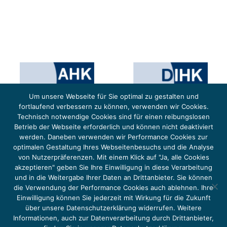
Um unsere Webseite für Sie optimal zu gestalten und
fortlaufend verbessern zu können, verwenden wir Cookies.
Technisch notwendige Cookies sind für einen reibungslosen
Betrieb der Webseite erforderlich und können nicht deaktiviert
werden. Daneben verwenden wir Performance Cookies zur
optimalen Gestaltung Ihres Webseitenbesuchs und die Analyse
von Nutzerpräferenzen. Mit einem Klick auf "Ja, alle Cookies
Das Projekt YOUNG ENERGY EUROPE wird gefördert durch die Europäische Klimaschutzinitiative (EUKI).
Die EUKI ist ein Förderinstrument des deutschen Bundesministeriums für Umwelt, Klimaschutz,
akzeptieren" geben Sie Ihre Einwilligung in diese Verarbeitung
Naturschutz und nukleare Sicherheit (BMUKN). Übergeordnetes Ziel der EUKI ist eine Intensivierung des
grenzüberschreitenden Dialogs sowie des Wissens- und Erfahrungsaustauschs in der Europäischen Union,
und in die Weitergabe Ihrer Daten an Drittanbieter. Sie können
um gemeinsam die Umsetzung des Paris Abkommens voranzutreiben.
die Verwendung der Performance Cookies auch ablehnen. Ihre
Einwilligung können Sie jederzeit mit Wirkung für die Zukunft
über unsere Datenschutzerklärung widerrufen. Weitere
Informationen, auch zur Datenverarbeitung durch Drittanbieter,