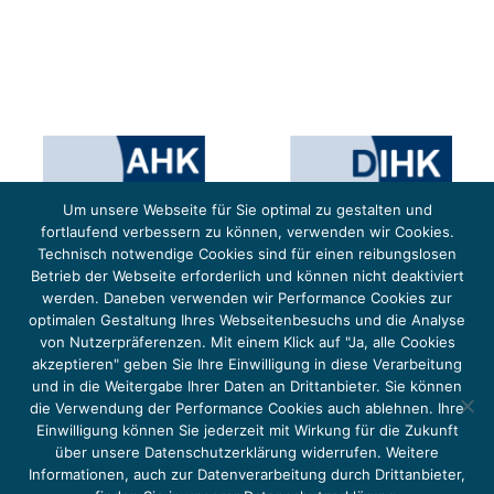
Um unsere Webseite für Sie optimal zu gestalten und
fortlaufend verbessern zu können, verwenden wir Cookies.
Technisch notwendige Cookies sind für einen reibungslosen
Betrieb der Webseite erforderlich und können nicht deaktiviert
werden. Daneben verwenden wir Performance Cookies zur
optimalen Gestaltung Ihres Webseitenbesuchs und die Analyse
von Nutzerpräferenzen. Mit einem Klick auf "Ja, alle Cookies
Das Projekt YOUNG ENERGY EUROPE wird gefördert durch die Europäische Klimaschutzinitiative (EUKI).
Die EUKI ist ein Förderinstrument des deutschen Bundesministeriums für Umwelt, Klimaschutz,
akzeptieren" geben Sie Ihre Einwilligung in diese Verarbeitung
Naturschutz und nukleare Sicherheit (BMUKN). Übergeordnetes Ziel der EUKI ist eine Intensivierung des
grenzüberschreitenden Dialogs sowie des Wissens- und Erfahrungsaustauschs in der Europäischen Union,
und in die Weitergabe Ihrer Daten an Drittanbieter. Sie können
um gemeinsam die Umsetzung des Paris Abkommens voranzutreiben.
die Verwendung der Performance Cookies auch ablehnen. Ihre
Einwilligung können Sie jederzeit mit Wirkung für die Zukunft
über unsere Datenschutzerklärung widerrufen. Weitere
Informationen, auch zur Datenverarbeitung durch Drittanbieter,