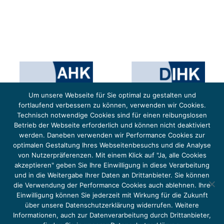
Um unsere Webseite für Sie optimal zu gestalten und
fortlaufend verbessern zu können, verwenden wir Cookies.
Technisch notwendige Cookies sind für einen reibungslosen
Betrieb der Webseite erforderlich und können nicht deaktiviert
werden. Daneben verwenden wir Performance Cookies zur
optimalen Gestaltung Ihres Webseitenbesuchs und die Analyse
von Nutzerpräferenzen. Mit einem Klick auf "Ja, alle Cookies
Das Projekt YOUNG ENERGY EUROPE wird gefördert durch die Europäische Klimaschutzinitiative (EUKI).
Die EUKI ist ein Förderinstrument des deutschen Bundesministeriums für Umwelt, Klimaschutz,
akzeptieren" geben Sie Ihre Einwilligung in diese Verarbeitung
Naturschutz und nukleare Sicherheit (BMUKN). Übergeordnetes Ziel der EUKI ist eine Intensivierung des
grenzüberschreitenden Dialogs sowie des Wissens- und Erfahrungsaustauschs in der Europäischen Union,
und in die Weitergabe Ihrer Daten an Drittanbieter. Sie können
um gemeinsam die Umsetzung des Paris Abkommens voranzutreiben.
die Verwendung der Performance Cookies auch ablehnen. Ihre
Einwilligung können Sie jederzeit mit Wirkung für die Zukunft
über unsere Datenschutzerklärung widerrufen. Weitere
Informationen, auch zur Datenverarbeitung durch Drittanbieter,