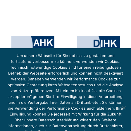
Um unsere Webseite für Sie optimal zu gestalten und
fortlaufend verbessern zu können, verwenden wir Cookies.
Technisch notwendige Cookies sind für einen reibungslosen
Betrieb der Webseite erforderlich und können nicht deaktiviert
werden. Daneben verwenden wir Performance Cookies zur
optimalen Gestaltung Ihres Webseitenbesuchs und die Analyse
von Nutzerpräferenzen. Mit einem Klick auf "Ja, alle Cookies
Das Projekt YOUNG ENERGY EUROPE wird gefördert durch die Europäische Klimaschutzinitiative (EUKI).
Die EUKI ist ein Förderinstrument des deutschen Bundesministeriums für Umwelt, Klimaschutz,
akzeptieren" geben Sie Ihre Einwilligung in diese Verarbeitung
Naturschutz und nukleare Sicherheit (BMUKN). Übergeordnetes Ziel der EUKI ist eine Intensivierung des
grenzüberschreitenden Dialogs sowie des Wissens- und Erfahrungsaustauschs in der Europäischen Union,
und in die Weitergabe Ihrer Daten an Drittanbieter. Sie können
um gemeinsam die Umsetzung des Paris Abkommens voranzutreiben.
die Verwendung der Performance Cookies auch ablehnen. Ihre
Einwilligung können Sie jederzeit mit Wirkung für die Zukunft
über unsere Datenschutzerklärung widerrufen. Weitere
Informationen, auch zur Datenverarbeitung durch Drittanbieter,