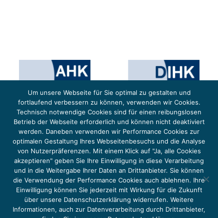
Um unsere Webseite für Sie optimal zu gestalten und
fortlaufend verbessern zu können, verwenden wir Cookies.
Technisch notwendige Cookies sind für einen reibungslosen
Betrieb der Webseite erforderlich und können nicht deaktiviert
werden. Daneben verwenden wir Performance Cookies zur
optimalen Gestaltung Ihres Webseitenbesuchs und die Analyse
von Nutzerpräferenzen. Mit einem Klick auf "Ja, alle Cookies
Das Projekt YOUNG ENERGY EUROPE wird gefördert durch die Europäische Klimaschutzinitiative (EUKI).
Die EUKI ist ein Förderinstrument des deutschen Bundesministeriums für Umwelt, Klimaschutz,
akzeptieren" geben Sie Ihre Einwilligung in diese Verarbeitung
Naturschutz und nukleare Sicherheit (BMUKN). Übergeordnetes Ziel der EUKI ist eine Intensivierung des
grenzüberschreitenden Dialogs sowie des Wissens- und Erfahrungsaustauschs in der Europäischen Union,
und in die Weitergabe Ihrer Daten an Drittanbieter. Sie können
um gemeinsam die Umsetzung des Paris Abkommens voranzutreiben.
die Verwendung der Performance Cookies auch ablehnen. Ihre
Einwilligung können Sie jederzeit mit Wirkung für die Zukunft
über unsere Datenschutzerklärung widerrufen. Weitere
Informationen, auch zur Datenverarbeitung durch Drittanbieter,