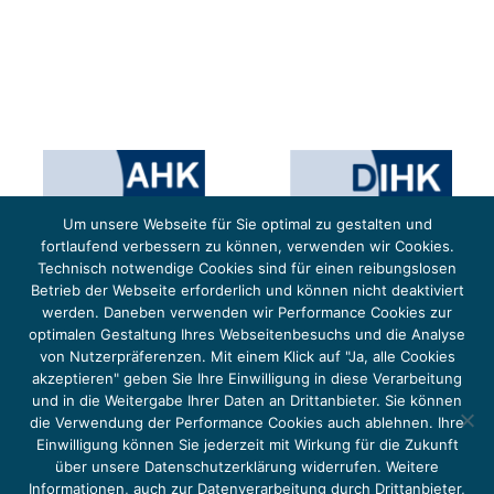
Um unsere Webseite für Sie optimal zu gestalten und
fortlaufend verbessern zu können, verwenden wir Cookies.
Technisch notwendige Cookies sind für einen reibungslosen
Betrieb der Webseite erforderlich und können nicht deaktiviert
werden. Daneben verwenden wir Performance Cookies zur
optimalen Gestaltung Ihres Webseitenbesuchs und die Analyse
von Nutzerpräferenzen. Mit einem Klick auf "Ja, alle Cookies
Das Projekt YOUNG ENERGY EUROPE wird gefördert durch die Europäische Klimaschutzinitiative (EUKI).
Die EUKI ist ein Förderinstrument des deutschen Bundesministeriums für Umwelt, Klimaschutz,
akzeptieren" geben Sie Ihre Einwilligung in diese Verarbeitung
Naturschutz und nukleare Sicherheit (BMUKN). Übergeordnetes Ziel der EUKI ist eine Intensivierung des
grenzüberschreitenden Dialogs sowie des Wissens- und Erfahrungsaustauschs in der Europäischen Union,
und in die Weitergabe Ihrer Daten an Drittanbieter. Sie können
um gemeinsam die Umsetzung des Paris Abkommens voranzutreiben.
die Verwendung der Performance Cookies auch ablehnen. Ihre
Einwilligung können Sie jederzeit mit Wirkung für die Zukunft
über unsere Datenschutzerklärung widerrufen. Weitere
Informationen, auch zur Datenverarbeitung durch Drittanbieter,