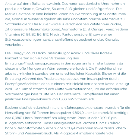
Akteur auf dem Balkan entwickelt. Das nordmazedonische Unternehmen
produziert Snacks, Gewürze, Saucen, Süßigkeiten und Softgetränke. Die
Marke Cevitana ist eine beliebte Vitaminpulvermischung in Südosteuropa,
die, einmal in Wasser aufgelöst, als süße und vitaminreiche Alternative zu
Softdrinks dient. Das Pulver wird aus verschiedenen Zutaten wie Zucker,
Zitronensäure, Natriumbikarbonat, Aromastoffe (z. B. Orange), verschiedene
Vitamine (C, B1, B2, B6, B12, Niacin, Pantothensäure, E) sowie einer
Stärkesuspension gemischt, anschließend getrocknet und zu Granulat
verarbeitet.
Die Energy Scouts Darko Basaroski, Igor Aceski und Oliver Koteski
konzentrierten sich auf die Verbesserung des
Erhitzungs-/Trocknungsprozesses in den sogenannten Instantisierern, da
dieser große Mengen an Wärmeenergie erfordert. Die Produktionslinie
arbeitet mit vier Instantisierern unterschiedlicher Kapazität. Bisher wird die
Erhitzung während des Produktionsprozesses von Instantpulver durch
Dampf gewährleistet, der aus einem mit Heizöl betriebenen Kessel erzeugt
wird. Der Dampf strömt durch Plattenwärmetauscher, um die erforderliche
Wärmeenergie bereitzustellen. Der installierte Dampfkessel hat einen
jährlichen Energieverbrauch von 1.500 MWh thermisch.
Basierend auf den durchschnittlichen Jahresproduktionsdaten werden für die
Herstellung von 56 Tonnen Instantpulver 4.864,9 Liter Leichtheizöl benötigt,
was 0,0861 Litern Brennstoff pro Kilogramm Produkt oder 0,09 € pro
Kilogramm entspricht. Dieser energieintensive Prozess führt zu relativ
hohen Brennstoffkosten, erheblichen CO₂-Emissionen sowie zusätzlichem
Strom- und Wasserverbrauch. Als Pilotprojekt implementierten die