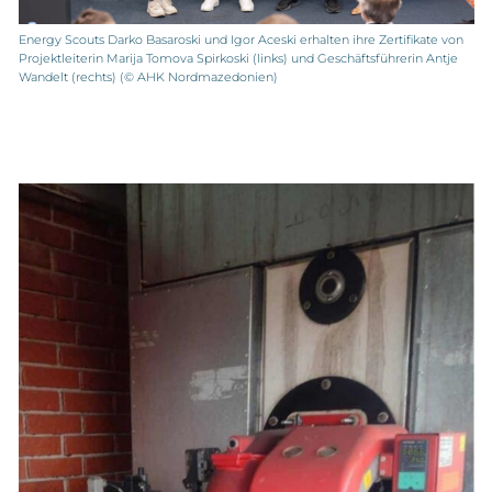
Energy Scouts Darko Basaroski und Igor Aceski erhalten ihre Zertifikate von
Projektleiterin Marija Tomova Spirkoski (links) und Geschäftsführerin Antje
Wandelt (rechts) (© AHK Nordmazedonien)