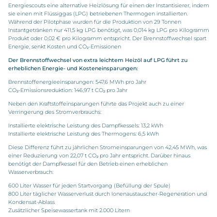
Energiescouts eine alternative Heizlösung für einen der Instantisierer, indem
sie einen mit Flüssiggas (LPG) betriebenen Thermogen installierten.
Während der Pilotphase wurden für die Produktion von 29 Tonnen
Instantgetränken nur 411,5 kg LPG benötigt, was 0,014 kg LPG pro Kilogramm
Produkt oder 0,02 € pro Kilogramm entspricht. Der Brennstoffwechsel spart
Energie, senkt Kosten und CO₂-Emissionen
Der Brennstoffwechsel von extra leichtem Heizöl auf LPG führt zu
erheblichen Energie- und Kosteneinsparungen:
Brennstoffenergieeinsparungen: 547,6 MWh pro Jahr
CO₂-Emissionsreduktion: 146,97 t CO₂ pro Jahr
Neben den Kraftstoffeinsparungen führte das Projekt auch zu einer
Verringerung des Stromverbrauchs:
Installierte elektrische Leistung des Dampfkessels: 13,2 kWh
Installierte elektrische Leistung des Thermogens: 6,5 kWh
Diese Differenz führt zu jährlichen Stromeinsparungen von 42,45 MWh, was
einer Reduzierung von 22,07 t CO₂ pro Jahr entspricht. Darüber hinaus
benötigt der Dampfkessel für den Betrieb einen erheblichen
Wasserverbrauch:
600 Liter Wasser für jeden Startvorgang (Befüllung der Spule)
800 Liter täglicher Wasserverlust durch Ionenaustauscher-Regeneration und
Kondensat-Ablass
Zusätzlicher Speisewassertank mit 2.000 Litern