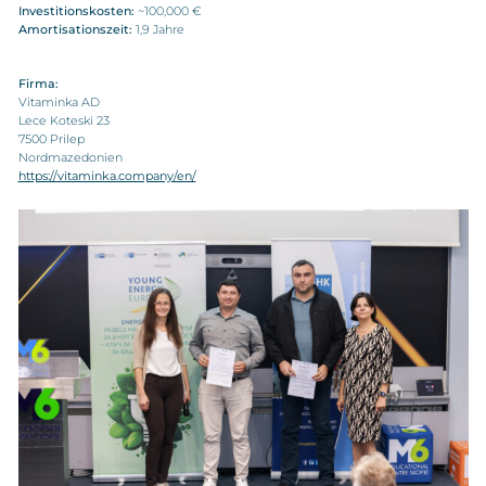
Investitionskosten:
~100,000 €
Amortisationszeit:
1,9 Jahre
Firma:
Vitaminka AD
Lece Koteski 23
7500 Prilep
Nordmazedonien
https://vitaminka.company/en/