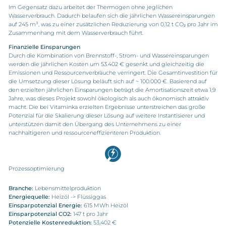
Im Gegensatz dazu arbeitet der Thermogen ohne jeglichen
Wasserverbrauch. Dadurch belaufen sich die jährlichen Wassereinsparungen
auf 245 m³, was zu einer zusätzlichen Reduzierung von 0,12 t CO₂ pro Jahr im
Zusammenhang mit dem Wasserverbrauch führt.
Finanzielle Einsparungen
Durch die Kombination von Brennstoff-, Strom- und Wassereinsparungen
werden die jährlichen Kosten um 53.402 € gesenkt und gleichzeitig die
Emissionen und Ressourcenverbräuche verringert. Die Gesamtinvestition für
die Umsetzung dieser Lösung beläuft sich auf ~ 100.000 €. Basierend auf
den erzielten jährlichen Einsparungen beträgt die Amortisationszeit etwa 1,9
Jahre, was dieses Projekt sowohl ökologisch als auch ökonomisch attraktiv
macht. Die bei Vitaminka erzielten Ergebnisse unterstreichen das große
Potenzial für die Skalierung dieser Lösung auf weitere Instantisierer und
unterstützen damit den Übergang des Unternehmens zu einer
nachhaltigeren und ressourceneffizienteren Produktion.
Prozessoptimierung
Branche:
Lebensmittelproduktion
Energiequelle:
Heizöl -> Flüssiggas
Einsparpotenzial Energie:
615 MWh Heizöl
Einsparpotenzial CO2:
147 t pro Jahr
Potenzielle Kostenreduktion:
53,402 €