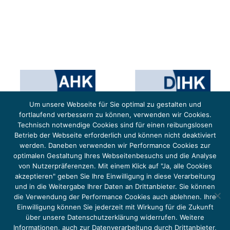
Um unsere Webseite für Sie optimal zu gestalten und
fortlaufend verbessern zu können, verwenden wir Cookies.
Technisch notwendige Cookies sind für einen reibungslosen
Betrieb der Webseite erforderlich und können nicht deaktiviert
werden. Daneben verwenden wir Performance Cookies zur
optimalen Gestaltung Ihres Webseitenbesuchs und die Analyse
von Nutzerpräferenzen. Mit einem Klick auf "Ja, alle Cookies
Das Projekt YOUNG ENERGY EUROPE wird gefördert durch die Europäische Klimaschutzinitiative (EUKI).
Die EUKI ist ein Förderinstrument des deutschen Bundesministeriums für Umwelt, Klimaschutz,
akzeptieren" geben Sie Ihre Einwilligung in diese Verarbeitung
Naturschutz und nukleare Sicherheit (BMUKN). Übergeordnetes Ziel der EUKI ist eine Intensivierung des
grenzüberschreitenden Dialogs sowie des Wissens- und Erfahrungsaustauschs in der Europäischen Union,
und in die Weitergabe Ihrer Daten an Drittanbieter. Sie können
um gemeinsam die Umsetzung des Paris Abkommens voranzutreiben.
die Verwendung der Performance Cookies auch ablehnen. Ihre
Einwilligung können Sie jederzeit mit Wirkung für die Zukunft
über unsere Datenschutzerklärung widerrufen. Weitere
Informationen, auch zur Datenverarbeitung durch Drittanbieter,