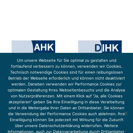
Um unsere Webseite für Sie optimal zu gestalten und
fortlaufend verbessern zu können, verwenden wir Cookies.
Technisch notwendige Cookies sind für einen reibungslosen
Betrieb der Webseite erforderlich und können nicht deaktiviert
werden. Daneben verwenden wir Performance Cookies zur
optimalen Gestaltung Ihres Webseitenbesuchs und die Analyse
von Nutzerpräferenzen. Mit einem Klick auf "Ja, alle Cookies
Das Projekt YOUNG ENERGY EUROPE wird gefördert durch die Europäische Klimaschutzinitiative (EUKI).
Die EUKI ist ein Förderinstrument des deutschen Bundesministeriums für Umwelt, Klimaschutz,
akzeptieren" geben Sie Ihre Einwilligung in diese Verarbeitung
Naturschutz und nukleare Sicherheit (BMUKN). Übergeordnetes Ziel der EUKI ist eine Intensivierung des
grenzüberschreitenden Dialogs sowie des Wissens- und Erfahrungsaustauschs in der Europäischen Union,
und in die Weitergabe Ihrer Daten an Drittanbieter. Sie können
um gemeinsam die Umsetzung des Paris Abkommens voranzutreiben.
die Verwendung der Performance Cookies auch ablehnen. Ihre
Einwilligung können Sie jederzeit mit Wirkung für die Zukunft
über unsere Datenschutzerklärung widerrufen. Weitere
Informationen, auch zur Datenverarbeitung durch Drittanbieter,