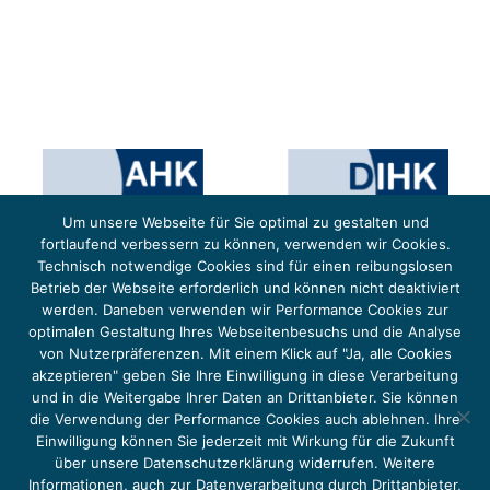
Um unsere Webseite für Sie optimal zu gestalten und
fortlaufend verbessern zu können, verwenden wir Cookies.
Technisch notwendige Cookies sind für einen reibungslosen
Betrieb der Webseite erforderlich und können nicht deaktiviert
werden. Daneben verwenden wir Performance Cookies zur
optimalen Gestaltung Ihres Webseitenbesuchs und die Analyse
von Nutzerpräferenzen. Mit einem Klick auf "Ja, alle Cookies
Das Projekt YOUNG ENERGY EUROPE wird gefördert durch die Europäische Klimaschutzinitiative (EUKI).
Die EUKI ist ein Förderinstrument des deutschen Bundesministeriums für Umwelt, Klimaschutz,
akzeptieren" geben Sie Ihre Einwilligung in diese Verarbeitung
Naturschutz und nukleare Sicherheit (BMUKN). Übergeordnetes Ziel der EUKI ist eine Intensivierung des
grenzüberschreitenden Dialogs sowie des Wissens- und Erfahrungsaustauschs in der Europäischen Union,
und in die Weitergabe Ihrer Daten an Drittanbieter. Sie können
um gemeinsam die Umsetzung des Paris Abkommens voranzutreiben.
die Verwendung der Performance Cookies auch ablehnen. Ihre
Einwilligung können Sie jederzeit mit Wirkung für die Zukunft
über unsere Datenschutzerklärung widerrufen. Weitere
Informationen, auch zur Datenverarbeitung durch Drittanbieter,