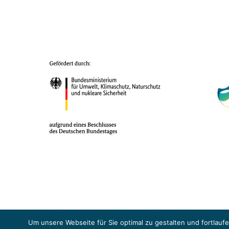
Das Projekt YOUNG ENERGY EUROPE wird gefördert durch die Europäische
Sicherheit (BMUKN). Übergeordnetes Ziel der EUKI ist eine Intensivier
Um unsere Webseite für Sie optimal zu gestalten und fortlau
Abkommens voranzutreiben.