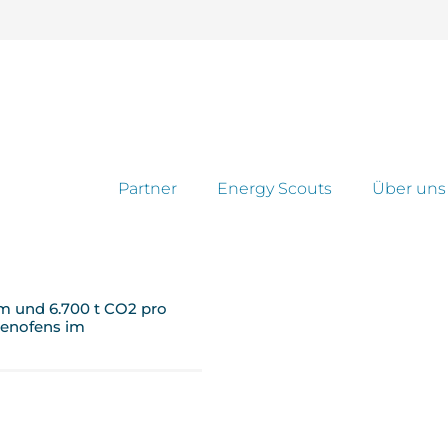
Partner
Energy Scouts
Über uns
m und 6.700 t CO2 pro
genofens im