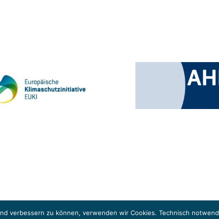
 Klimaschutzinitiative (EUKI). Die EUKI ist ein Förderinstrument des deutschen Bund
ung des grenzüberschreitenden Dialogs sowie des Wissens- und Erfahrungsaustauschs 
fend verbessern zu können, verwenden wir Cookies. Technisch notwendi