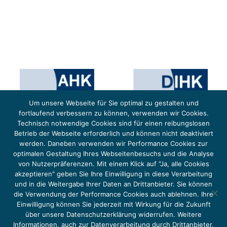
Um unsere Webseite für Sie optimal zu gestalten und
fortlaufend verbessern zu können, verwenden wir Cookies.
Technisch notwendige Cookies sind für einen reibungslosen
Betrieb der Webseite erforderlich und können nicht deaktiviert
werden. Daneben verwenden wir Performance Cookies zur
optimalen Gestaltung Ihres Webseitenbesuchs und die Analyse
von Nutzerpräferenzen. Mit einem Klick auf "Ja, alle Cookies
Das Projekt YOUNG ENERGY EUROPE wird gefördert durch die Europäische Klimaschutzinitiative (EUKI).
Die EUKI ist ein Förderinstrument des deutschen Bundesministeriums für Umwelt, Klimaschutz,
akzeptieren" geben Sie Ihre Einwilligung in diese Verarbeitung
Naturschutz und nukleare Sicherheit (BMUKN). Übergeordnetes Ziel der EUKI ist eine Intensivierung des
grenzüberschreitenden Dialogs sowie des Wissens- und Erfahrungsaustauschs in der Europäischen Union,
und in die Weitergabe Ihrer Daten an Drittanbieter. Sie können
um gemeinsam die Umsetzung des Paris Abkommens voranzutreiben.
die Verwendung der Performance Cookies auch ablehnen. Ihre
Einwilligung können Sie jederzeit mit Wirkung für die Zukunft
über unsere Datenschutzerklärung widerrufen. Weitere
Informationen, auch zur Datenverarbeitung durch Drittanbieter,