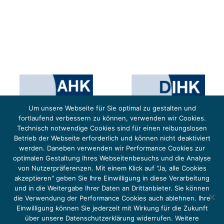
Um unsere Webseite für Sie optimal zu gestalten und
fortlaufend verbessern zu können, verwenden wir Cookies.
Technisch notwendige Cookies sind für einen reibungslosen
Betrieb der Webseite erforderlich und können nicht deaktiviert
werden. Daneben verwenden wir Performance Cookies zur
optimalen Gestaltung Ihres Webseitenbesuchs und die Analyse
von Nutzerpräferenzen. Mit einem Klick auf "Ja, alle Cookies
Das Projekt YOUNG ENERGY EUROPE wird gefördert durch die Europäische Klimaschutzinitiative (EUKI).
Die EUKI ist ein Förderinstrument des deutschen Bundesministeriums für Umwelt, Klimaschutz,
akzeptieren" geben Sie Ihre Einwilligung in diese Verarbeitung
Naturschutz und nukleare Sicherheit (BMUKN). Übergeordnetes Ziel der EUKI ist eine Intensivierung des
grenzüberschreitenden Dialogs sowie des Wissens- und Erfahrungsaustauschs in der Europäischen Union,
und in die Weitergabe Ihrer Daten an Drittanbieter. Sie können
um gemeinsam die Umsetzung des Paris Abkommens voranzutreiben.
die Verwendung der Performance Cookies auch ablehnen. Ihre
Einwilligung können Sie jederzeit mit Wirkung für die Zukunft
über unsere Datenschutzerklärung widerrufen. Weitere