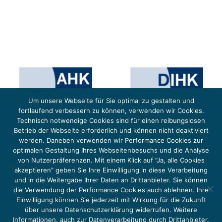
Um unsere Webseite für Sie optimal zu gestalten und
fortlaufend verbessern zu können, verwenden wir Cookies.
Technisch notwendige Cookies sind für einen reibungslosen
Betrieb der Webseite erforderlich und können nicht deaktiviert
werden. Daneben verwenden wir Performance Cookies zur
optimalen Gestaltung Ihres Webseitenbesuchs und die Analyse
von Nutzerpräferenzen. Mit einem Klick auf "Ja, alle Cookies
Das Projekt YOUNG ENERGY EUROPE wird gefördert durch die Europäische Klimaschutzinitiative (EUKI).
Die EUKI ist ein Förderinstrument des deutschen Bundesministeriums für Umwelt, Klimaschutz,
akzeptieren" geben Sie Ihre Einwilligung in diese Verarbeitung
Naturschutz und nukleare Sicherheit (BMUKN). Übergeordnetes Ziel der EUKI ist eine Intensivierung des
grenzüberschreitenden Dialogs sowie des Wissens- und Erfahrungsaustauschs in der Europäischen Union,
und in die Weitergabe Ihrer Daten an Drittanbieter. Sie können
um gemeinsam die Umsetzung des Paris Abkommens voranzutreiben.
die Verwendung der Performance Cookies auch ablehnen. Ihre
Einwilligung können Sie jederzeit mit Wirkung für die Zukunft
über unsere Datenschutzerklärung widerrufen. Weitere
Informationen, auch zur Datenverarbeitung durch Drittanbieter,