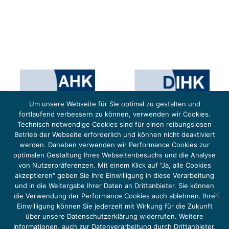
Um unsere Webseite für Sie optimal zu gestalten und
fortlaufend verbessern zu können, verwenden wir Cookies.
Technisch notwendige Cookies sind für einen reibungslosen
Betrieb der Webseite erforderlich und können nicht deaktiviert
werden. Daneben verwenden wir Performance Cookies zur
optimalen Gestaltung Ihres Webseitenbesuchs und die Analyse
von Nutzerpräferenzen. Mit einem Klick auf "Ja, alle Cookies
Das Projekt YOUNG ENERGY EUROPE wird gefördert durch die Europäische Klimaschutzinitiative (EUKI).
Die EUKI ist ein Förderinstrument des deutschen Bundesministeriums für Umwelt, Klimaschutz,
akzeptieren" geben Sie Ihre Einwilligung in diese Verarbeitung
Naturschutz und nukleare Sicherheit (BMUKN). Übergeordnetes Ziel der EUKI ist eine Intensivierung des
grenzüberschreitenden Dialogs sowie des Wissens- und Erfahrungsaustauschs in der Europäischen Union,
und in die Weitergabe Ihrer Daten an Drittanbieter. Sie können
um gemeinsam die Umsetzung des Paris Abkommens voranzutreiben.
die Verwendung der Performance Cookies auch ablehnen. Ihre
Einwilligung können Sie jederzeit mit Wirkung für die Zukunft
über unsere Datenschutzerklärung widerrufen. Weitere
Informationen, auch zur Datenverarbeitung durch Drittanbieter,