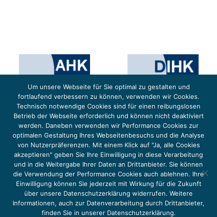
Um unsere Webseite für Sie optimal zu gestalten und
fortlaufend verbessern zu können, verwenden wir Cookies.
Technisch notwendige Cookies sind für einen reibungslosen
Betrieb der Webseite erforderlich und können nicht deaktiviert
werden. Daneben verwenden wir Performance Cookies zur
optimalen Gestaltung Ihres Webseitenbesuchs und die Analyse
von Nutzerpräferenzen. Mit einem Klick auf "Ja, alle Cookies
Das Projekt YOUNG ENERGY EUROPE wird gefördert durch die Europäische Klimaschutzinitiative (EUKI).
Die EUKI ist ein Förderinstrument des deutschen Bundesministeriums für Umwelt, Klimaschutz,
akzeptieren" geben Sie Ihre Einwilligung in diese Verarbeitung
Naturschutz und nukleare Sicherheit (BMUKN). Übergeordnetes Ziel der EUKI ist eine Intensivierung des
grenzüberschreitenden Dialogs sowie des Wissens- und Erfahrungsaustauschs in der Europäischen Union,
und in die Weitergabe Ihrer Daten an Drittanbieter. Sie können
um gemeinsam die Umsetzung des Paris Abkommens voranzutreiben.
die Verwendung der Performance Cookies auch ablehnen. Ihre
Einwilligung können Sie jederzeit mit Wirkung für die Zukunft
über unsere Datenschutzerklärung widerrufen. Weitere
Informationen, auch zur Datenverarbeitung durch Drittanbieter,
finden Sie in unserer Datenschutzerklärung.
Copyright 2026, Young Energy Europe