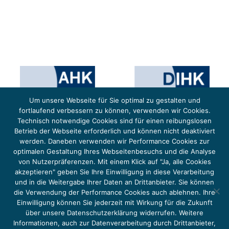
Um unsere Webseite für Sie optimal zu gestalten und
fortlaufend verbessern zu können, verwenden wir Cookies.
Technisch notwendige Cookies sind für einen reibungslosen
Betrieb der Webseite erforderlich und können nicht deaktiviert
werden. Daneben verwenden wir Performance Cookies zur
optimalen Gestaltung Ihres Webseitenbesuchs und die Analyse
von Nutzerpräferenzen. Mit einem Klick auf "Ja, alle Cookies
Das Projekt YOUNG ENERGY EUROPE wird gefördert durch die Europäische Klimaschutzinitiative (EUKI).
Die EUKI ist ein Förderinstrument des deutschen Bundesministeriums für Umwelt, Klimaschutz,
akzeptieren" geben Sie Ihre Einwilligung in diese Verarbeitung
Naturschutz und nukleare Sicherheit (BMUKN). Übergeordnetes Ziel der EUKI ist eine Intensivierung des
grenzüberschreitenden Dialogs sowie des Wissens- und Erfahrungsaustauschs in der Europäischen Union,
und in die Weitergabe Ihrer Daten an Drittanbieter. Sie können
um gemeinsam die Umsetzung des Paris Abkommens voranzutreiben.
die Verwendung der Performance Cookies auch ablehnen. Ihre
Einwilligung können Sie jederzeit mit Wirkung für die Zukunft
über unsere Datenschutzerklärung widerrufen. Weitere
Informationen, auch zur Datenverarbeitung durch Drittanbieter,